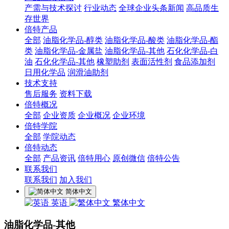
产需与技术探讨
行业动态
全球企业头条新闻
高品质生
存世界
倍特产品
全部
油脂化学品-醇类
油脂化学品-酸类
油脂化学品-酯
类
油脂化学品-金属盐
油脂化学品-其他
石化化学品-白
油
石化化学品-其他
橡塑助剂
表面活性剂
食品添加剂
日用化学品
润滑油助剂
技术支持
售后服务
资料下载
倍特概况
全部
企业资质
企业概况
企业环境
倍特学院
全部
学院动态
倍特动态
全部
产品资讯
倍特用心
原创微信
倍特公告
联系我们
联系我们
加入我们
简体中文
英语
繁体中文
油脂化学品-其他