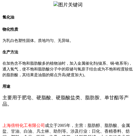
氢化油
物化性质
为乳白色塑性固体。质地均匀、无异味。
生产方法
在加热含不饱和脂肪酸多的植物油时，加入金属催化剂
(镍系、铜-铬系等)，
通入氢气，使不饱和脂肪酸分子中的双键与氢原子结合成为不饱和程度较低
的脂肪酸，其结果是油脂的熔点升高(硬度加大)。
用途
主要用于肥皂、硬脂酸、硬脂酸盐类、脂肪胺、单甘酯等产
品。
上海倍特化工有限公司
成立于2005年，主营：脂肪醇、脂肪酸、金属
盐、甘油、白油、凡士林、助剂等。涉及行业：日化、香精香料、纺