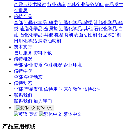
产需与技术探讨
行业动态
全球企业头条新闻
高品质生
存世界
倍特产品
全部
油脂化学品-醇类
油脂化学品-酸类
油脂化学品-酯
类
油脂化学品-金属盐
油脂化学品-其他
石化化学品-白
油
石化化学品-其他
橡塑助剂
表面活性剂
食品添加剂
日用化学品
润滑油助剂
技术支持
售后服务
资料下载
倍特概况
全部
企业资质
企业概况
企业环境
倍特学院
全部
学院动态
倍特动态
全部
产品资讯
倍特用心
原创微信
倍特公告
联系我们
联系我们
加入我们
简体中文
英语
繁体中文
产品应用领域