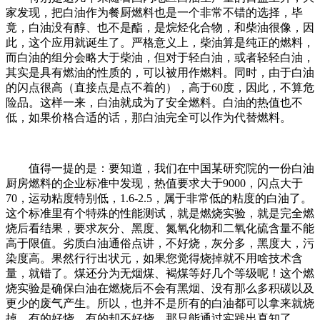
家发现，把白油作为餐厨燃料也是一个非常不错的选择，毕
竟，白油没有醇、也不是酯，是烷烃化合物，和柴油很像，因
此，这个应用就诞生了。严格意义上，柴油算是纯正的燃料，
而白油的组分会略大于柴油，但对于轻白油，或者轻轻白油，
其实是具有燃油的性质的，可以被用作燃料。同时，由于白油
的闪点很高（直接点是点不着的），高于60度，因此，不算危
险品。这样一来，白油就成为了安全燃料。白油的热值也不
低，如果价格合适的话，那白油完全可以作为代替燃料。
值得一提的是：要知道，我们在中国某研究院的一份白油
厨房燃料的企业标准中发现，热值要求大于9000，闪点大于
70，运动粘度特别低，1.6-2.5，属于非常低的粘度的白油了。
这个标准里有个特殊的性能测试，就是燃烧实验，就是完全燃
烧后看结果，要求灰分、黑度、氮氧化物和二氧化硫含量不能
高于限值。劣质白油通俗点讲，不好烧，灰分多，黑度大，污
染度高。果然行行出状元，如果您觉得烧掉就不用啥技术含
量，就错了。煤还分为无烟煤、褐煤等好几个等级呢！这个燃
烧实验是确保白油在燃烧后不会有黑烟、没有那么多积碳以及
更少的废气产生。所以，也并不是所有的白油都可以拿来就烧
掉，有的好烧，有的却不好烧，那只能通过实践出真知了。