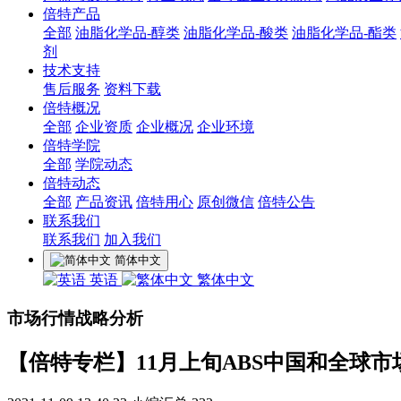
倍特产品
全部
油脂化学品-醇类
油脂化学品-酸类
油脂化学品-酯类
剂
技术支持
售后服务
资料下载
倍特概况
全部
企业资质
企业概况
企业环境
倍特学院
全部
学院动态
倍特动态
全部
产品资讯
倍特用心
原创微信
倍特公告
联系我们
联系我们
加入我们
简体中文
英语
繁体中文
市场行情战略分析
【倍特专栏】11月上旬ABS中国和全球