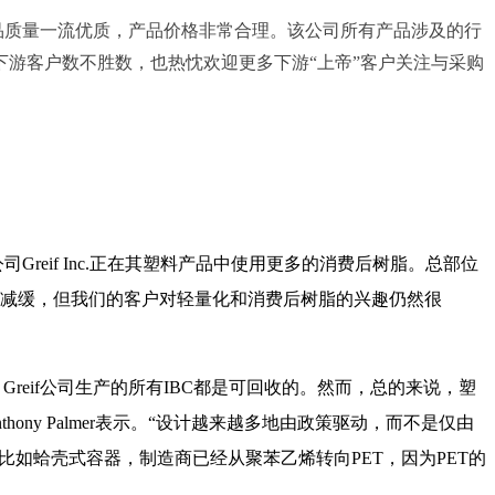
品质量一流优质，产品价格非常合理。该公司所有产品涉及的行
游客户数不胜数，也热忱欢迎更多下游“上帝”客户关注与采购
司Greif Inc.正在其塑料产品中使用更多的消费后树脂。
总部位
所减缓，但我们的客户对轻量化和消费后树脂的兴趣仍然很
，
Greif
公司生产的所有
IBC
都是可回收的。
然而，总的来说，塑
thony Palmer
表示。
“设计越来越多地由政策驱动，而不是仅由
，比如蛤壳式容器，制造商已经从聚苯乙烯转向
PET
，因为
PET
的