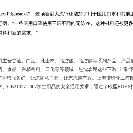
ues Prigneaux
称，这场新冠大流行还增加了用于医用口罩和其他
病。”
一些医用口罩使用三层不同的无纺
PP
。这种材料还被更
材料和新的需求。”
司主营甘油、白油、凡士林、脂肪酸、脂肪醇等系列产品，产品
药、食品、香精香料、日化等等领域，热忱欢迎这些下游“上帝”
心”为您服务好，让您满意而归，让您流连忘返。上海倍特化工有
B21027-2007学生用品的安全通用要求；通过了欧盟ROHS