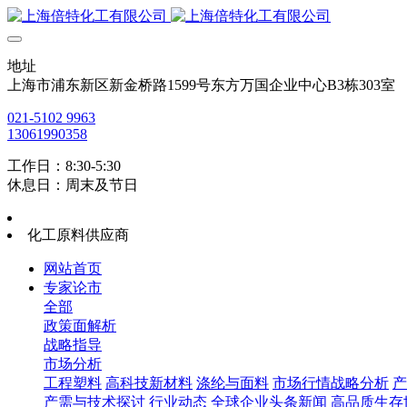
地址
上海市浦东新区新金桥路1599号东方万国企业中心B3栋303室
021-5102 9963
13061990358
工作日：8:30-5:30
休息日：周末及节日
化工原料供应商
网站首页
专家论市
全部
政策面解析
战略指导
市场分析
工程塑料
高科技新材料
涤纶与面料
市场行情战略分析
产
产需与技术探讨
行业动态
全球企业头条新闻
高品质生存