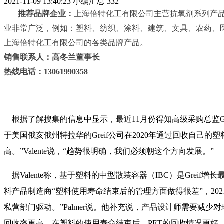
2021-11-09 13:40:23
小编汇总
332
推荐品牌企业：
上海倍特化工有限公司主营抗氧剂系列产
业非常广泛，例如：塑料、纺织、涂料、建筑、文具、农药、
上海倍特化工有限公司的各类品牌产品。
销售联系人：高冬兰董事长
热线电话：
13061990358
根据了解搜集的信息中显示，最近11月份得知高级采购总监Gianlu
于美国俄亥俄州特拉华的
Greif公司在2020年通过回收自己的
高。”
Valente说，“趋势很明确，我们必须朝这个方向发展。”
据
Valente
称，基于塑料的中型散装容器（
IBC
）是
Greif
增长
料产品制造商“塑料使用寿命结束后的管理方面做得很差”，
202
私营部门驱动。”
Palmer
说。
他补充说，产品设计师需要减少对
回收率更高。在塑料的使用寿命结束后，
PET
的回收情况更好。