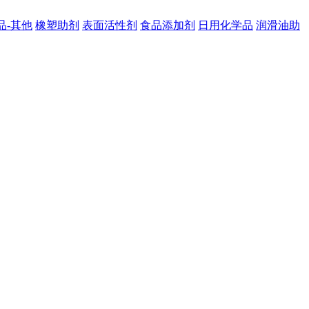
品-其他
橡塑助剂
表面活性剂
食品添加剂
日用化学品
润滑油助