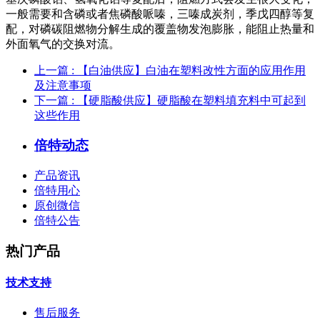
一般需要和含磷或者焦磷酸哌嗪，三嗪成炭剂，季戊四醇等复
配，对磷碳阻燃物分解生成的覆盖物发泡膨胀，能阻止热量和
外面氧气的交换对流。
上一篇
: 【白油供应】白油在塑料改性方面的应用作用
及注意事项
下一篇
: 【硬脂酸供应】硬脂酸在塑料填充料中可起到
这些作用
倍特动态
产品资讯
倍特用心
原创微信
倍特公告
热门产品
技术支持
售后服务