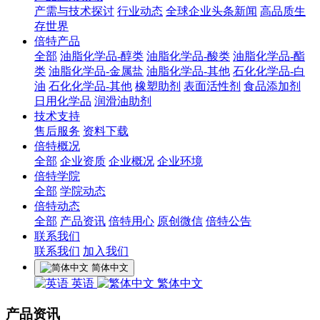
产需与技术探讨
行业动态
全球企业头条新闻
高品质生
存世界
倍特产品
全部
油脂化学品-醇类
油脂化学品-酸类
油脂化学品-酯
类
油脂化学品-金属盐
油脂化学品-其他
石化化学品-白
油
石化化学品-其他
橡塑助剂
表面活性剂
食品添加剂
日用化学品
润滑油助剂
技术支持
售后服务
资料下载
倍特概况
全部
企业资质
企业概况
企业环境
倍特学院
全部
学院动态
倍特动态
全部
产品资讯
倍特用心
原创微信
倍特公告
联系我们
联系我们
加入我们
简体中文
英语
繁体中文
产品资讯