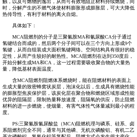
触，以及可燃物的逸出，从而可有效地阻止材料持续燃烧，同
时，分解产生的不燃气体使材料膨胀形成膨胀层，可大大降低
热传导性，有利于材料的离火自熄。
具体如下：
MCA阻燃剂的分子是三聚氰胺MA和氰尿酸CA分子通过
氢键结合而成的，然后两个分子间可以在三个方向上形成9个
氢键，从而自组装成大面积氢键网络。空间结构具有很好的稳
定性，从而产生较好的耐热性。MCA阻燃剂在达到350度后，
开始分解生成MA和CA，这一过程需要吸收聚合物的大量热
量，降低基材表面温度。
含MCA阻燃剂阻燃体系燃烧时，能在阻燃材料的表面上
生成大量的致密蜂窝状炭层，泡沫化以后，生成具有燃烧性能
的膨胀型焦炭保护层，该炭化层在聚合物和燃烧区域形成性能
优异的阻隔层，限制热量释放速度，阻隔氧的供应，防止阻燃
材料的进一步燃烧，使烟量、有害气体性气体量减到最小的程
度。
PS:三聚氰胺氰尿酸盐（MCA)阻燃机理与磷系、硅系、卤
系阻燃剂完全不同，通常与其他磷、无机次磷酸铝、有机二乙
基次磷酸铝、氢氧化铝等复配后，阻燃方式会发生很大变化，