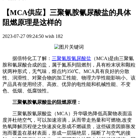
【MCA供应】三聚氰胺氰尿酸盐​的具体
阻燃原理是这样的
2023-07-27 09:24:50
wish
182
据倍特化工了解：
三聚氰胺氰尿酸盐
（MCA)是由三聚氰
胺和氰尿酸合成的盐，属于氮系列阻燃剂，具有粉末状和颗粒
状两种形式，无气味，熔点约350℃。MCA具有良好的分散
性、润滑性、对聚合物的加工性能、物理力学性能影响小。该
产品具有使用经济、高效、优异的电性能和机械性能、不变
色、低烟、低腐蚀性。
三聚氰胺氰尿酸盐的阻燃原理：
三聚氰胺氰尿酸盐（MCA）升华吸热降低高聚物表面温
度并杜绝空气，可以加速溶滴，从而带走热量和可燃物,改变
热氧降解历程使之快速炭化形成不燃碳质，这些碳质因膨胀发
泡而覆盖在基材表面，形成一层隔绝层，隔断了与空气的接