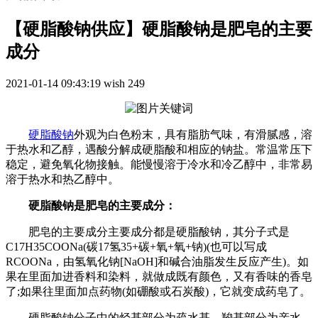
【硬脂酸钠供应】硬脂酸钠是肥皂的主要
成分
2021-01-14 09:43:19
wish
249
硬脂酸钠
外观为白色粉末，具有脂肪气味，有滑腻感，溶
于热水和乙醇，遇酸分解成硬脂酸和相应的钠盐。常温常压下
稳定，避免氧化物接触。能慢慢溶于冷水和冷乙醇中，非常易
溶于热水和热乙醇中。
硬脂酸钠是肥皂的主要成分：
肥皂的主要成分主要成分都是硬脂酸钠，其分子式是
C17H35COONa(碳17氢35+碳+氧+氧+钠)(也可以写成
RCOONa，由氢氧化钠[NaOH]和碱合油脂发生反应产生)。如
果在里面加进香料和染料，就做成既有颜色，又有香味的香皂
了;如果往里面加点药物(如硼酸或石炭酸)，它就变成药皂了。
硬脂酸钠分子中的烃基部分为疏水基，羧基部分为亲水