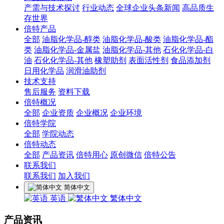
产需与技术探讨
行业动态
全球企业头条新闻
高品质生
存世界
倍特产品
全部
油脂化学品-醇类
油脂化学品-酸类
油脂化学品-酯
类
油脂化学品-金属盐
油脂化学品-其他
石化化学品-白
油
石化化学品-其他
橡塑助剂
表面活性剂
食品添加剂
日用化学品
润滑油助剂
技术支持
售后服务
资料下载
倍特概况
全部
企业资质
企业概况
企业环境
倍特学院
全部
学院动态
倍特动态
全部
产品资讯
倍特用心
原创微信
倍特公告
联系我们
联系我们
加入我们
简体中文
英语
繁体中文
产品资讯